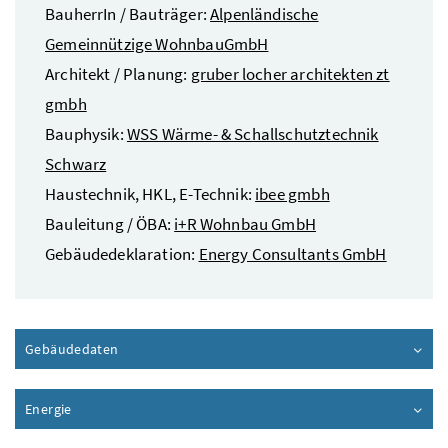
BauherrIn / Bauträger:
Alpenländische
Gemeinnützige WohnbauGmbH
Architekt / Planung:
gruber locher architekten zt
gmbh
Bauphysik:
WSS Wärme- & Schallschutztechnik
Schwarz
Haustechnik, HKL, E-Technik:
ibee gmbh
Bauleitung / ÖBA:
i+R Wohnbau GmbH
Gebäudedeklaration:
Energy Consultants GmbH
Gebäudedaten
Inhalt aufklappen
Energie
Inhalt aufklappen