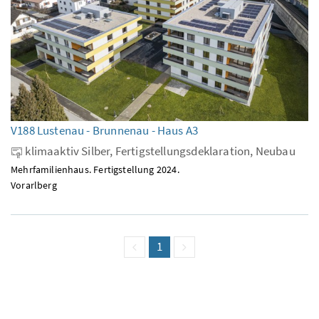
V188 Lustenau - Brunnenau - Haus A3
klimaaktiv Silber, Fertigstellungsdeklaration, Neubau
Mehrfamilienhaus. Fertigstellung 2024.
Vorarlberg
vorige Seite
Seite
1
(aktuell)
nächste Seite