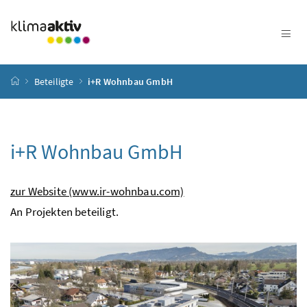
Zum Inhalt
Zum Hauptmenü
Zum Untermenü
Zur Suche
Accesskey
[4]
Accesskey
[1]
Accesskey
[3]
Accesskey
[2]
Startseite
Beteiligte
i+R Wohnbau GmbH
i+R Wohnbau GmbH
zur Website (www.ir-wohnbau.com)
An Projekten beteiligt.