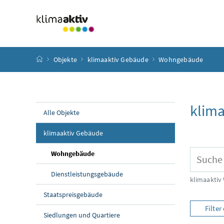
Zum Inhalt
Zum Hauptmenü
Zum Untermenü
Zur Suche
Accesskey
[4]
Accesskey
[1]
Accesskey
[3]
Accesskey
[2]
Startseite
Objekte
klimaaktiv Gebäude
Wohngebäude
klim
Alle Objekte
klimaaktiv Gebäude
Übersic
Wohngebäude
Suchbegri
Dienstleistungsgebäude
klimaakti
Staatspreisgebäude
Filte
Siedlungen und Quartiere