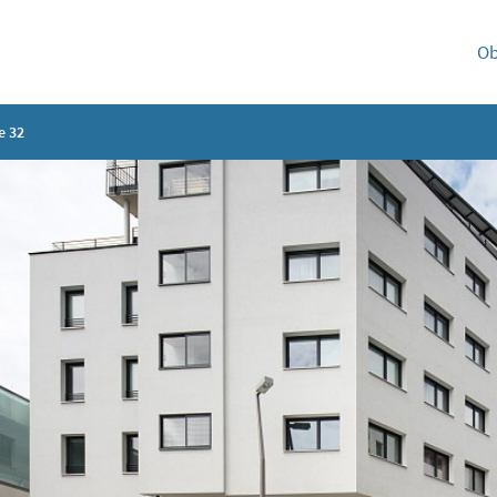
Ob
e 32