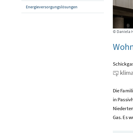
Energieversorgungslösungen
© Daniela 
Wohn
Schickgas
klima
Die Fami
in Passiv
Niedertem
Gas. Es 