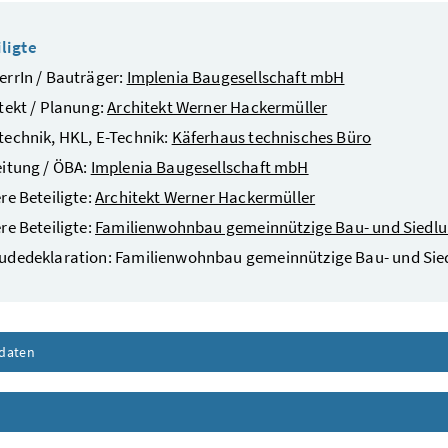
ligte
rrIn / Bauträger:
Implenia Baugesellschaft mbH
tekt / Planung:
Architekt Werner Hackermüller
echnik, HKL, E-Technik:
Käferhaus technisches Büro
itung / ÖBA:
Implenia Baugesellschaft mbH
re Beteiligte:
Architekt Werner Hackermüller
re Beteiligte:
Familienwohnbau gemeinnützige Bau- und Siedlu
udedeklaration: Familienwohnbau gemeinnützige Bau- und S
daten
Inhalt aufklappen
nhalt aufklappen