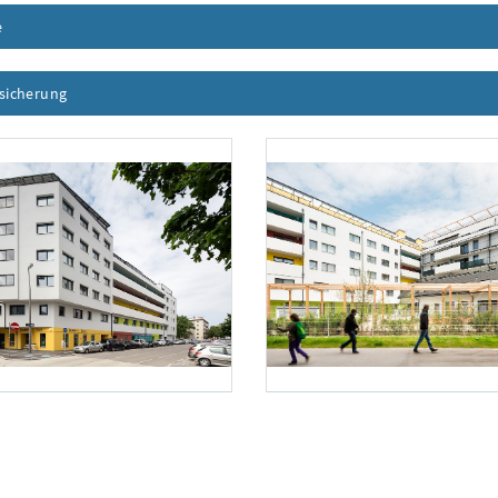
e
Inhalt aufklappen
ssicherung
Inhalt aufklappen
ela Hawelka
Foto 2: Daniela Hawelka