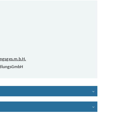
ngsges.m.b.H.
iedlungsGmbH