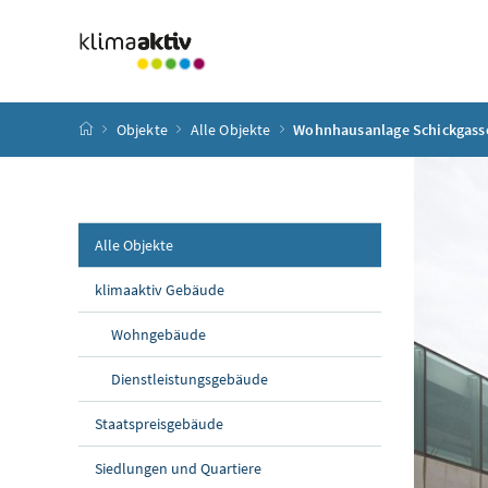
Zum Inhalt
Zum Hauptmenü
Zum Untermenü
Zur Suche
Accesskey
[4]
Accesskey
[1]
Accesskey
[3]
Accesskey
[2]
Startseite
Objekte
Alle Objekte
Wohnhausanlage Schickgass
Alle Objekte
klimaaktiv Gebäude
Wohngebäude
Dienstleistungsgebäude
Staatspreisgebäude
Siedlungen und Quartiere