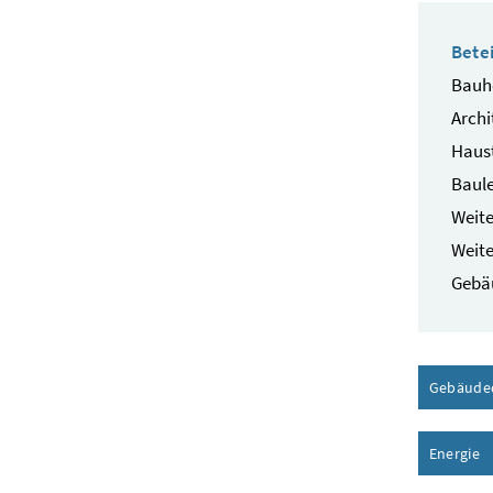
Betei
Bauhe
Archi
Haust
Baule
Weite
Weite
Gebä
Gebäude
Energie
I