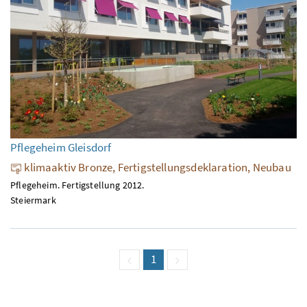
Pflegeheim Gleisdorf
klimaaktiv Bronze, Fertigstellungsdeklaration, Neubau
Pflegeheim. Fertigstellung 2012.
Steiermark
vorige Seite
Seite
1
(aktuell)
nächste Seite