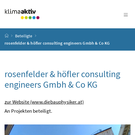
Zum Inhalt
Zum Hauptmenü
Zum Untermenü
Zur Suche
Accesskey
[4]
Accesskey
[1]
Accesskey
[3]
Accesskey
[2]
Startseite
Beteiligte
rosenfelder & höfler consulting engineers Gmbh & Co KG
rosenfelder & höfler consulting
engineers Gmbh & Co KG
zur Website (www.diebauphysiker.at)
An Projekten beteiligt.