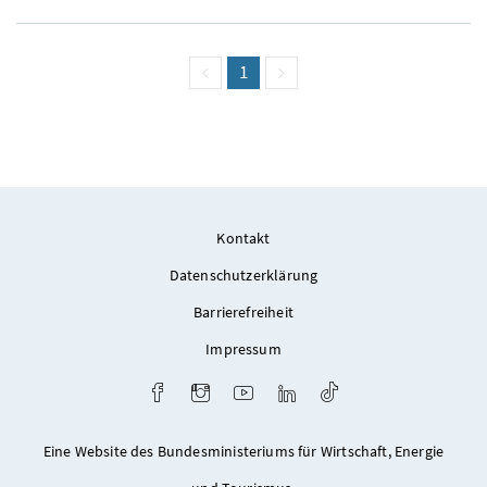
vorige Seite
Seite
1
(aktuell)
nächste Seite
Kontakt
Datenschutzerklärung
Barrierefreiheit
Impressum
Facebook
Instagram
Youtube
LinkedIn
TikTok
Eine Website des Bundesministeriums für Wirtschaft, Energie