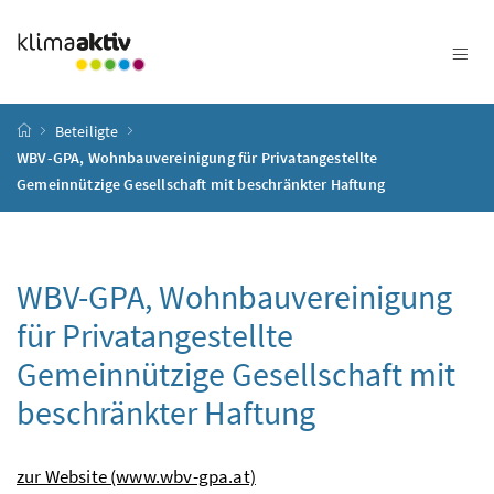
Zum Inhalt
Zum Hauptmenü
Zum Untermenü
Zur Suche
Accesskey
[4]
Accesskey
[1]
Accesskey
[3]
Accesskey
[2]
Startseite
Beteiligte
WBV-GPA, Wohnbauvereinigung für Privatangestellte
Gemeinnützige Gesellschaft mit beschränkter Haftung
WBV-GPA, Wohnbauvereinigung
für Privatangestellte
Gemeinnützige Gesellschaft mit
beschränkter Haftung
zur Website (www.wbv-gpa.at)