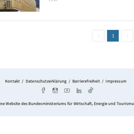
vorige Seite
Seite
1
(aktuell)
n
Kontakt
/
Datenschutzerklärung
/
Barrierefreiheit
/
Impressum
Facebook
Instagram
Youtube
LinkedIn
TikTok
ine Website des Bundesministeriums für Wirtschaft, Energie und Tourismu