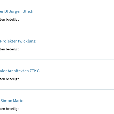
r DI Jürgen Ulrich
ten beteiligt
 Projektentwicklung
ten beteiligt
aler Architekten ZTKG
ten beteiligt
-Simon Mario
ten beteiligt