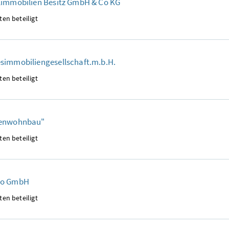
limmobilien Besitz GmbH & Co KG
ten beteiligt
simmobiliengesellschaft.m.b.H.
ten beteiligt
tenwohnbau"
ten beteiligt
mo GmbH
ten beteiligt