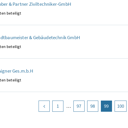
ber & Partner Ziviltechniker-GmbH
ten beteiligt
dtbaumeister & Gebäudetechnik GmbH
ten beteiligt
Aigner Ges.m.b.H
ten beteiligt
vorige Seite
Seite
1
Seite
97
Seite
98
Seite
99
(aktuell)
Seite
100