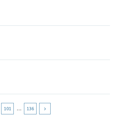
Seite
101
Seite
136
nächste Seite