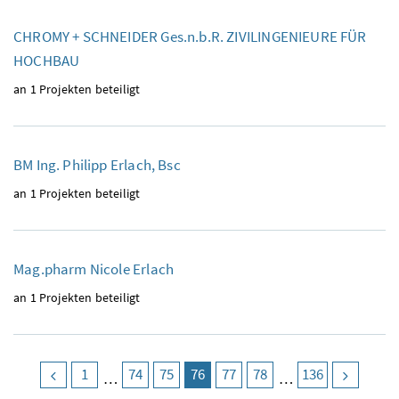
CHROMY + SCHNEIDER Ges.n.b.R. ZIVILINGENIEURE FÜR
HOCHBAU
an 1 Projekten beteiligt
BM Ing. Philipp Erlach, Bsc
an 1 Projekten beteiligt
Mag.pharm Nicole Erlach
an 1 Projekten beteiligt
vorige Seite
Seite
1
Seite
74
Seite
75
Seite
76
(aktuell)
Seite
77
Seite
78
Seite
136
nächst