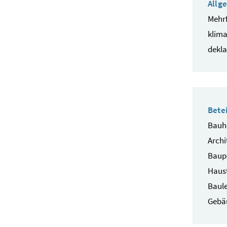
Allg
Mehr
klima
dekla
Betei
Bauhe
Archi
Baup
Haust
Baule
Gebä