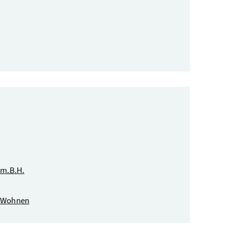
 m.B.H.
d Wohnen