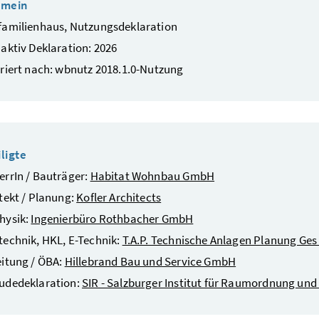
emein
familienhaus, Nutzungsdeklaration
aktiv Deklaration: 2026
riert nach: wbnutz 2018.1.0-Nutzung
ligte
rrIn / Bauträger:
Habitat Wohnbau GmbH
tekt / Planung:
Kofler Architects
hysik:
Ingenierbüro Rothbacher GmbH
echnik, HKL, E-Technik:
T.A.P. Technische Anlagen Planung Ges
itung / ÖBA:
Hillebrand Bau und Service GmbH
udedeklaration:
SIR - Salzburger Institut für Raumordnung un