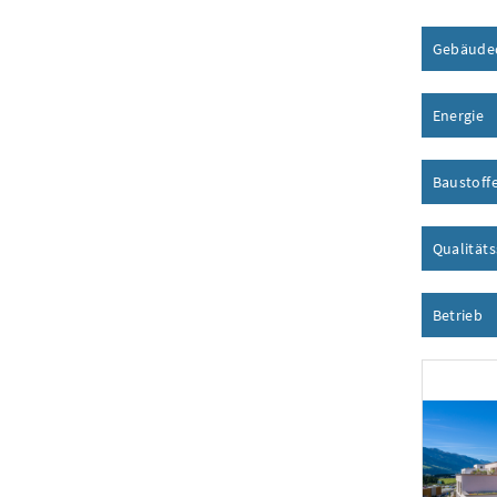
Gebäude
Energie
I
Baustoff
Qualität
Betrieb
I