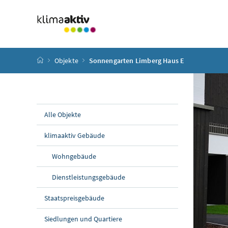
Zum Inhalt
Zum Hauptmenü
Zum Untermenü
Zur Suche
Accesskey
[4]
Accesskey
[1]
Accesskey
[3]
Accesskey
[2]
Startseite
Objekte
Sonnengarten Limberg Haus E
Alle Objekte
klimaaktiv Gebäude
Wohngebäude
Dienstleistungsgebäude
Staatspreisgebäude
Siedlungen und Quartiere