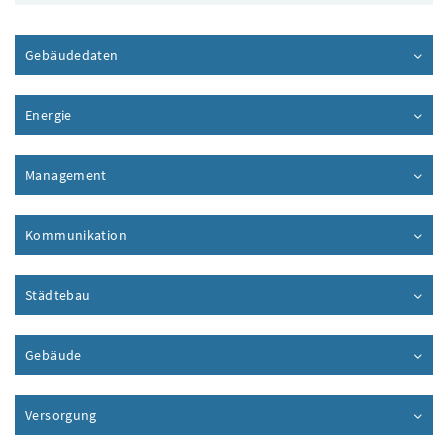
Gebäudedaten
Inhalt aufklappen
Energie
Inhalt aufklappen
Management
Inhalt aufklappen
Kommunikation
Inhalt aufklappen
Städtebau
Inhalt aufklappen
Gebäude
Inhalt aufklappen
Versorgung
Inhalt aufklappen