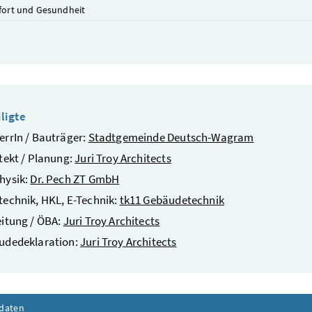
ort und Gesundheit
ligte
rrIn / Bauträger:
Stadtgemeinde Deutsch-Wagram
tekt / Planung:
Juri Troy Architects
hysik:
Dr. Pech ZT GmbH
echnik, HKL, E-Technik:
tk11 Gebäudetechnik
itung / ÖBA:
Juri Troy Architects
udedeklaration:
Juri Troy Architects
daten
Inhalt aufklappen