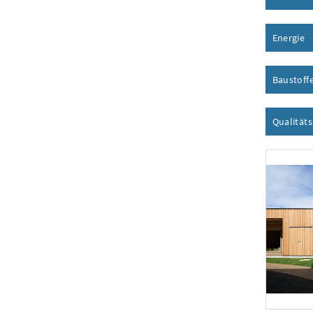
Energie
I
Baustoff
Qualität
Foto 1: Juri 