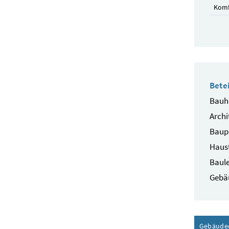
Komf
Betei
Bauhe
Archi
Baup
Haust
Baule
Gebä
Gebäude