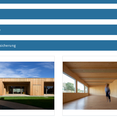
nhalt aufklappen
e
Inhalt aufklappen
ssicherung
Inhalt aufklappen
Troy
Foto 2: Juri Troy