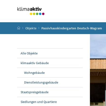
Zum Inhalt
Zum Hauptmenü
Zum Untermenü
Zur Suche
Accesskey
[4]
Accesskey
[1]
Accesskey
[3]
Accesskey
[2]
Startseite
Objekte
Passivhauskindergarten Deutsch-Wagram
Alle Objekte
klimaaktiv Gebäude
Wohngebäude
Dienstleistungsgebäude
Staatspreisgebäude
Siedlungen und Quartiere