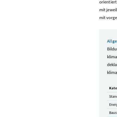
orientier
mit jewei
mit vorge
Allg
Bildu
klima
dekla
klima
Kate
Stan
Ener
Baus