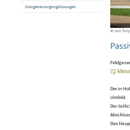
Energieversorgungslösungen
© Juri Troy
Pass
Feldgasse
klima
Der in Ho
Umfeld.
Der östli
Abschluss
Das Haupt