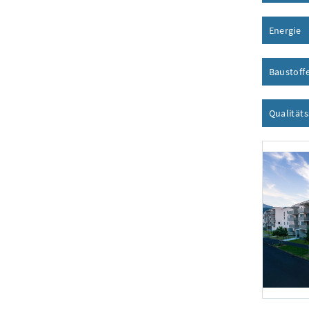
Energie
I
Baustoff
Qualität
Foto 1: NHT/