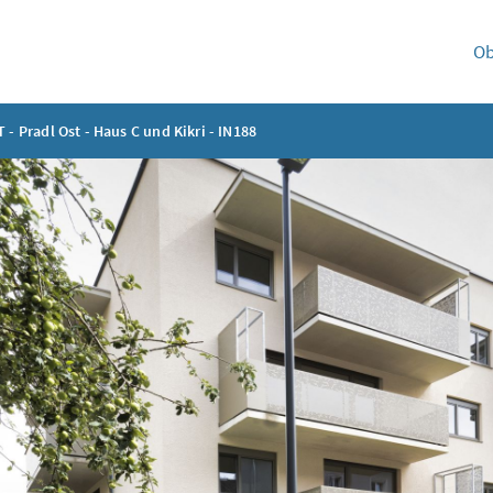
Ob
 - Pradl Ost - Haus C und Kikri - IN188