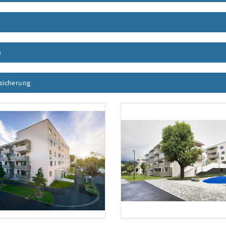
nhalt aufklappen
e
Inhalt aufklappen
ssicherung
Inhalt aufklappen
Foto 2: NHT/Karg
Pauli