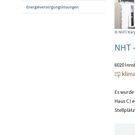
Energieversorgungslösungen
© NHT/Kar
NHT -
6020 Inns
klima
Es wurde 
Haus C) e
Stellplät