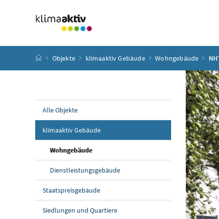
Zum Inhalt
Zum Hauptmenü
Zum Untermenü
Zur Suche
Accesskey
[4]
Accesskey
[1]
Accesskey
[3]
Accesskey
[2]
Startseite
Objekte
klimaaktiv Gebäude
Wohngebäude
NHT
Alle Objekte
klimaaktiv Gebäude
Wohngebäude
Dienstleistungsgebäude
Staatspreisgebäude
Siedlungen und Quartiere