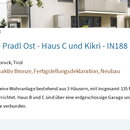
g
 Pradl Ost - Haus C und Kikri - IN188
bruck, Tirol
aktiv Bronze, Fertigstellungsdeklaration, Neubau
eine Wohnanlage bestehend aus 3 Häusern, mit insgesamt 135 M
rrichtet. Haus B und C sind über eine erdgeschossige Garage u
ze verbunden.