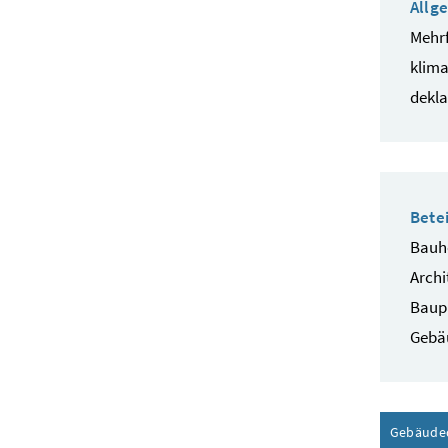
Allg
Mehrf
klima
dekla
Betei
Bauhe
Archi
Baup
Gebä
Gebäude