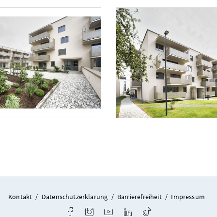
Karg
Foto 5: NHT/Karg
Kontakt
/
Datenschutzerklärung
/
Barrierefreiheit
/
Impressum
Facebook
Instagram
Youtube
LinkedIn
TikTok