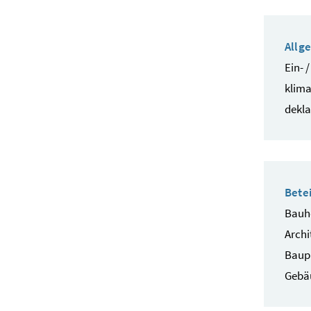
Allg
Ein- 
klima
dekla
Betei
Bauhe
Archi
Baup
Gebä