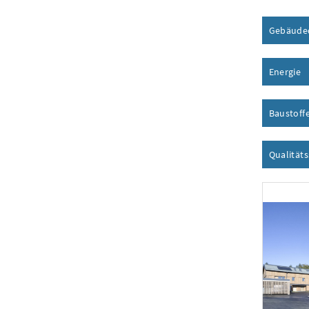
Gebäude
Energie
I
Baustoff
Qualität