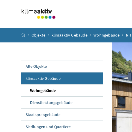
Zum Inhalt
Zum Hauptmenü
Zum Untermenü
Zur Suche
Accesskey
[4]
Accesskey
[1]
Accesskey
[3]
Accesskey
[2]
Startseite
Objekte
klimaaktiv Gebäude
Wohngebäude
NHT
Alle Objekte
klimaaktiv Gebäude
Wohngebäude
Dienstleistungsgebäude
Staatspreisgebäude
Siedlungen und Quartiere