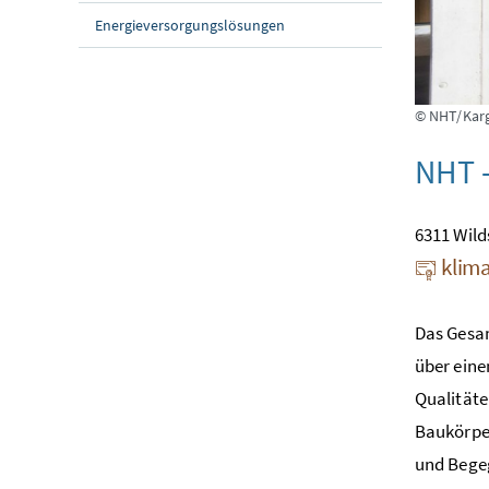
Energieversorgungslösungen
© NHT/Kar
NHT -
6311 Wild
klima
Das Gesam
über eine
Qualitäte
Baukörper
und Bege