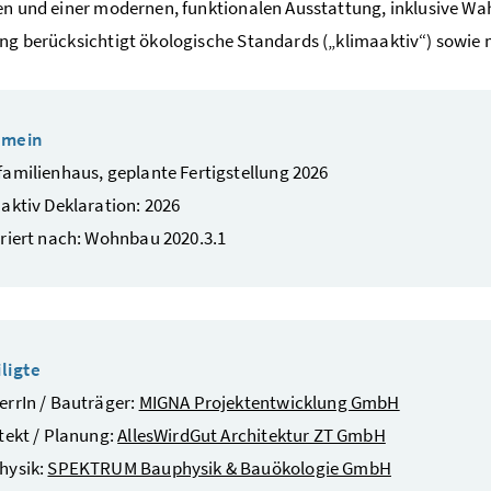
en und einer modernen, funktionalen Ausstattung, inklusive Wa
ng berücksichtigt ökologische Standards („klimaaktiv“) sowie
emein
amilienhaus, geplante Fertigstellung 2026
aktiv Deklaration: 2026
riert nach: Wohnbau 2020.3.1
ligte
rrIn / Bauträger:
MIGNA Projektentwicklung GmbH
tekt / Planung:
AllesWirdGut Architektur ZT GmbH
hysik:
SPEKTRUM Bauphysik & Bauökologie GmbH