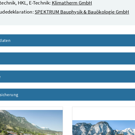
echnik, HKL, E-Technik:
Klimatherm GmbH
udedeklaration:
SPEKTRUM Bauphysik & Bauökologie GmbH
daten
Inhalt aufklappen
nhalt aufklappen
e
Inhalt aufklappen
ssicherung
Inhalt aufklappen