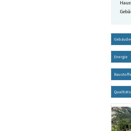
Haust
Gebä
Gebäude
Energie
I
Baustoff
Qualität