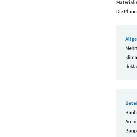
Materiali
Die Planu
Allg
Mehrf
klima
dekla
Betei
Bauhe
Archi
Baup