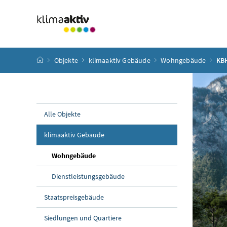
Zum Inhalt
Zum Hauptmenü
Zum Untermenü
Zur Suche
Accesskey
[4]
Accesskey
[1]
Accesskey
[3]
Accesskey
[2]
Startseite
Objekte
klimaaktiv Gebäude
Wohngebäude
KBH
Alle Objekte
klimaaktiv Gebäude
Wohngebäude
Dienstleistungsgebäude
Staatspreisgebäude
Siedlungen und Quartiere