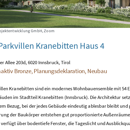
rojektentwicklung GmbH, Zoom
arkvillen Kranebitten Haus 4
er Allee 203d, 6020 Innsbruck, Tirol
aktiv Bronze, Planungsdeklaration, Neubau
illen Kranebitten sind ein modernes Wohnbauensemble mit 54 E
äuden im Stadtteil Kranebitten (Innsbruck). Die Architektur set
em Bezug, bei der jedes Gebäude eindeutig ablesbar bleibt und
erung der Baukörper entstehen gut proportionierte Außenräume 
erfügt über bodentiefe Fenster, die Tageslicht und Ausblickqu