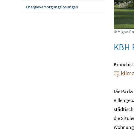
Energieversorgungslösungen
© Migna P
KBH P
Kranebitt
klima
Die Parkv
Villengeb
städtisch
die Situi
Wohnung v