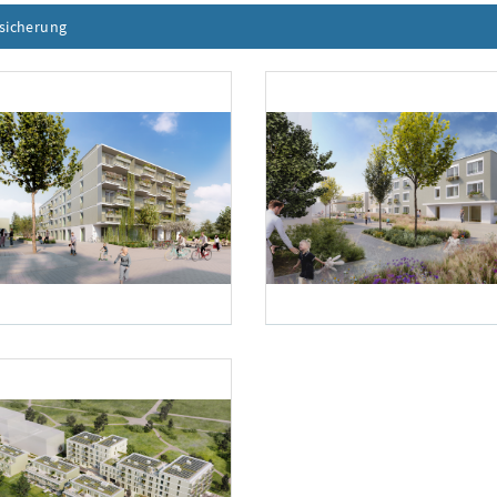
ssicherung
Inhalt aufklappen
inerkastler.at
Foto 2: schreinerkastler.at