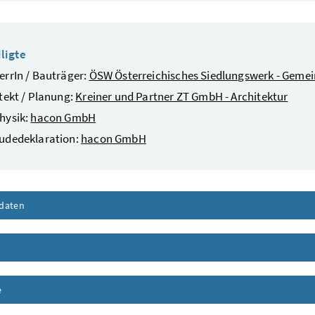
ligte
rrIn / Bauträger:
ÖSW Österreichisches Siedlungswerk - Geme
tekt / Planung:
Kreiner und Partner ZT GmbH - Architektur
hysik:
hacon GmbH
udedeklaration:
hacon GmbH
daten
Inhalt aufklappen
nhalt aufklappen
e
Inhalt aufklappen