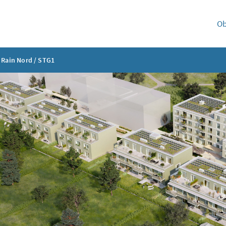
Ob
Rain Nord / STG1