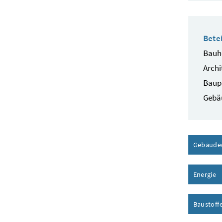
Betei
Bauhe
Archi
Baup
Gebä
Gebäude
Energie
I
Baustoff