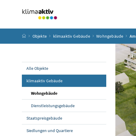
Zum Inhalt
Zum Hauptmenü
Zum Untermenü
Zur Suche
Accesskey
[4]
Accesskey
[1]
Accesskey
[3]
Accesskey
[2]
Startseite
Objekte
klimaaktiv Gebäude
Wohngebäude
Am 
Alle Objekte
klimaaktiv Gebäude
Wohngebäude
Dienstleistungsgebäude
Staatspreisgebäude
Siedlungen und Quartiere