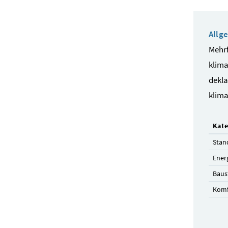
Allg
Mehrf
klima
dekla
klima
Kate
Stan
Ener
Baus
Komf