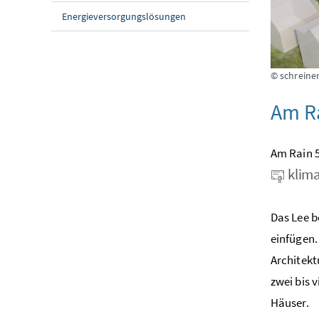
Energieversorgungslösungen
© schreiner
Am Ra
Am Rain 5
klima
Das Lee b
einfügen.
Architekt
zwei bis 
Häuser.