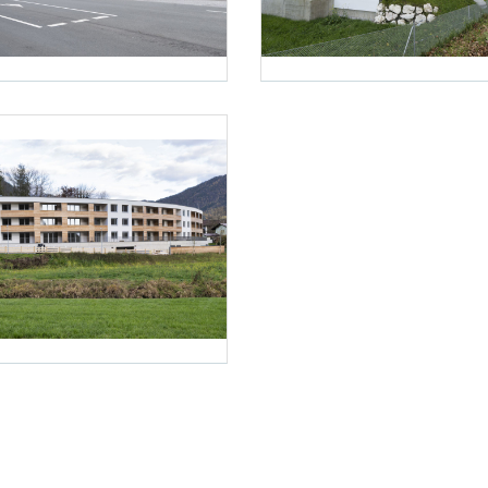
Karg
Foto 2: NHT/Karg
Karg