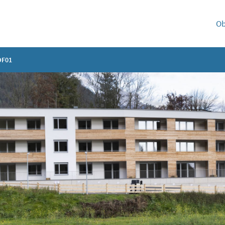
Ob
DF01