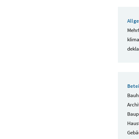
Allg
Mehrf
klima
dekla
Betei
Bauhe
Archi
Baup
Haust
Gebä