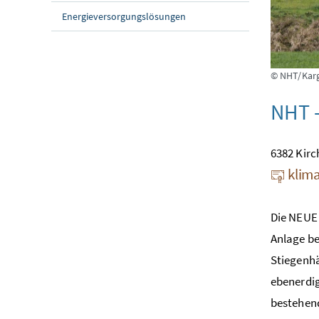
Energieversorgungslösungen
© NHT/Kar
NHT -
6382 Kirch
klima
Die NEUE 
Anlage be
Stiegenhä
ebenerdig
bestehen