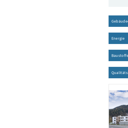
Gebäude
Energie
I
Baustoff
Qualität