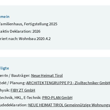
emein
amilienhaus, Fertigstellung 2025
aktiv Deklaration: 2026
riert nach: Wohnbau 2020.4.2
ligte
rrIn / Bauträger:
Neue Heimat Tirol
tekt / Planung:
ARCHITEKTENGRUPPE P3 - Ziviltechniker Gmb
hysik:
FIBY ZT GmbH
echnik, HKL, E-Technik:
PRO-PLAN GmbH
udedeklaration:
NEUE HEIMAT TIROL Gemeinnützige Wohnun