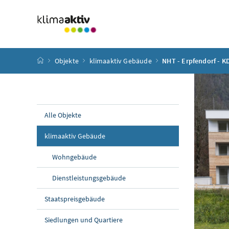
Zum Inhalt
Zum Hauptmenü
Zum Untermenü
Zur Suche
Accesskey
[4]
Accesskey
[1]
Accesskey
[3]
Accesskey
[2]
Startseite
Objekte
klimaaktiv Gebäude
NHT - Erpfendorf - K
Alle Objekte
klimaaktiv Gebäude
Wohngebäude
Dienstleistungsgebäude
Staatspreisgebäude
Siedlungen und Quartiere