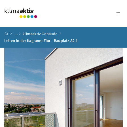
Zum Inhalt
Zum Hauptmenü
Zum Untermenü
Zur Suche
Accesskey
[4]
Accesskey
[1]
Accesskey
[3]
Accesskey
[2]
Startseite
…
klimaaktiv Gebäude
Leben in der Kagraner Flur - Bauplatz A2.1