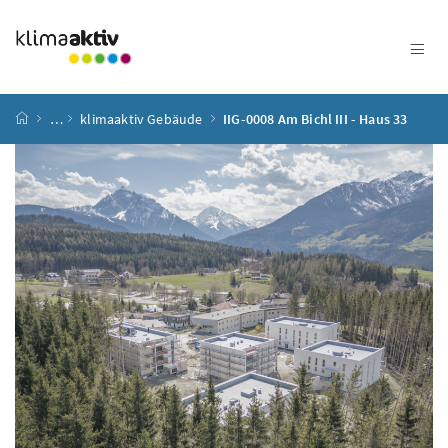
Zum Inhalt
Zum Hauptmenü
Zum Untermenü
Zur Suche
Accesskey
[4]
Accesskey
[1]
Accesskey
[3]
Accesskey
[2]
Startseite
…
klimaaktiv Gebäude
IIG-0008 Am Bichl III - Haus 33