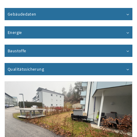
Gebäudedaten
Inhalt aufklappen
Energie
Inhalt aufklappen
Baustoffe
Inhalt aufklappen
Qualitätssicherung
Inhalt aufklappen