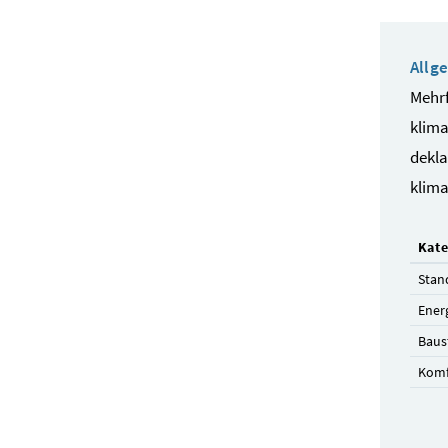
Allg
Mehrf
klima
dekla
klima
Kate
Stan
Ener
Baus
Komf