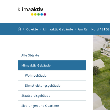
Zum Inhalt
Zum Hauptmenü
Zum Untermenü
Zur Suche
Accesskey
[4]
Accesskey
[1]
Accesskey
[3]
Accesskey
[2]
Startseite
Objekte
klimaaktiv Gebäude
Am Rain Nord / STG3
Alle Objekte
klimaaktiv Gebäude
Wohngebäude
Dienstleistungsgebäude
Staatspreisgebäude
Siedlungen und Quartiere