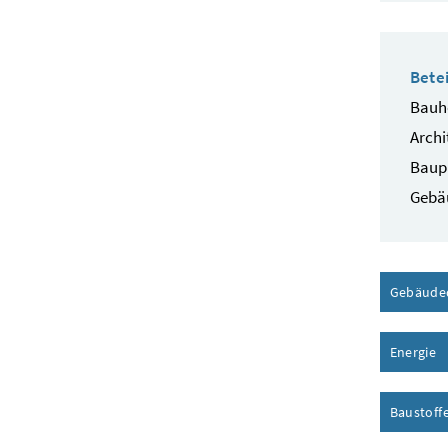
Betei
Bauhe
Archi
Baup
Gebä
Gebäude
Energie
I
Baustoff