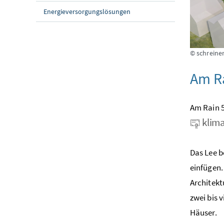
Energieversorgungslösungen
© schreiner
Am Ra
Am Rain 5
klima
Das Lee b
einfügen.
Architekt
zwei bis 
Häuser.