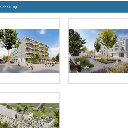
ssicherung
Inhalt aufklappen
inerkastler.at
Foto 2: schreinerkastler.at