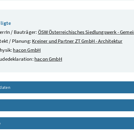
ligte
rrIn / Bauträger:
ÖSW Österreichisches Siedlungswerk - Geme
tekt / Planung:
Kreiner und Partner ZT GmbH - Architektur
hysik:
hacon GmbH
udedeklaration:
hacon GmbH
daten
Inhalt aufklappen
nhalt aufklappen
e
Inhalt aufklappen