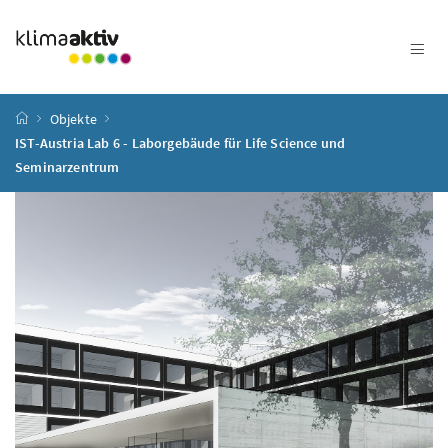
Zum Inhalt
Zum Hauptmenü
Zum Untermenü
Zur Suche
Accesskey
[4]
Accesskey
[1]
Accesskey
[3]
Accesskey
[2]
Startseite
Objekte
IST-Austria Lab 6 - Laborgebäude für Life Science und
Seminarzentrum