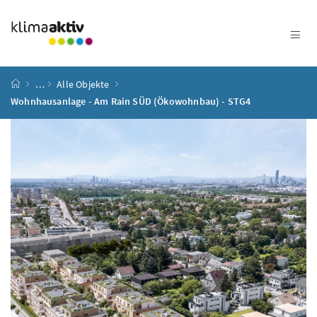
Zum Inhalt
Zum Hauptmenü
Zum Untermenü
Zur Suche
Accesskey
[4]
Accesskey
[1]
Accesskey
[3]
Accesskey
[2]
Startseite
…
Alle Objekte
Wohnhausanlage - Am Rain SÜD (Ökowohnbau) - STG4