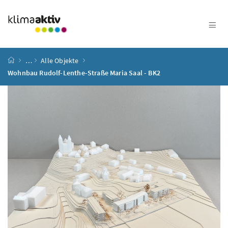
Zum Inhalt
Zum Hauptmenü
Zum Untermenü
Zur Suche
Accesskey
[4]
Accesskey
[1]
Accesskey
[3]
Accesskey
[2]
Startseite
…
Alle Objekte
Wohnbau Rudolf-Lenthe-Straße Maria Saal - BK2