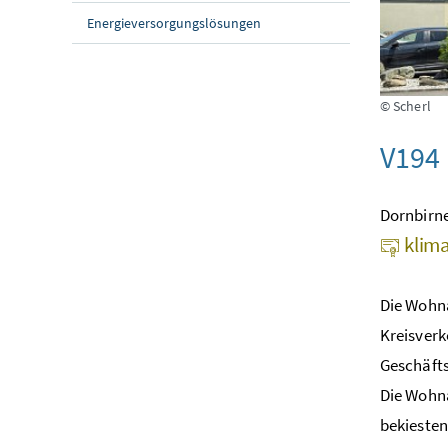
Energieversorgungslösungen
© Scherl
V194
Dornbirne
klima
Die Wohna
Kreisverk
Geschäfts
Die Wohna
bekiesten