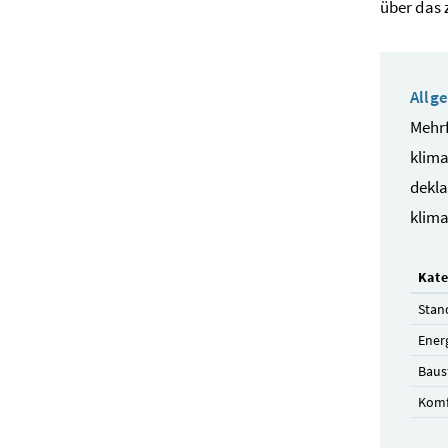
über das 
Allg
Mehrf
klima
dekla
klima
Kate
Stan
Ener
Baus
Komf