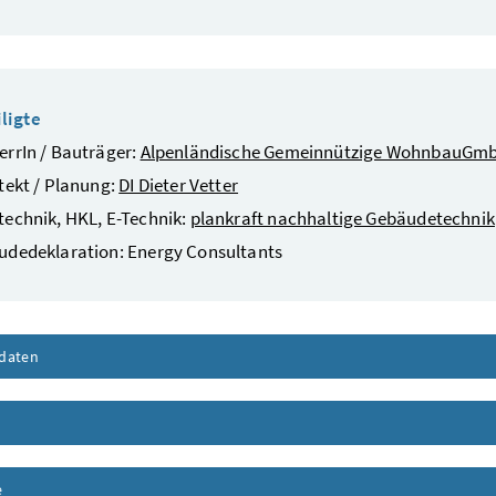
ligte
rrIn / Bauträger:
Alpenländische Gemeinnützige WohnbauGm
tekt / Planung:
DI Dieter Vetter
echnik, HKL, E-Technik:
plankraft nachhaltige Gebäudetechnik
udedeklaration: Energy Consultants
daten
Inhalt aufklappen
nhalt aufklappen
e
Inhalt aufklappen