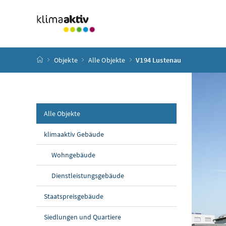
Zum Inhalt
Zum Hauptmenü
Zum Untermenü
Zur Suche
Accesskey
[4]
Accesskey
[1]
Accesskey
[3]
Accesskey
[2]
Startseite
Objekte
Alle Objekte
V194 Lustenau
Alle Objekte
klimaaktiv Gebäude
Wohngebäude
Dienstleistungsgebäude
Staatspreisgebäude
Siedlungen und Quartiere