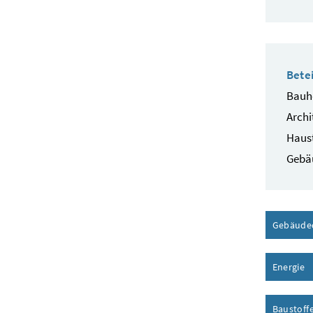
Betei
Bauhe
Archi
Haust
Gebä
Gebäude
Energie
I
Baustoff