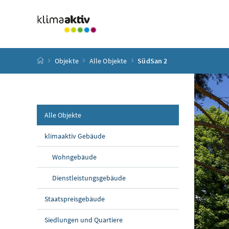
Zum Inhalt
Zum Hauptmenü
Zum Untermenü
Zur Suche
Accesskey
[4]
Accesskey
[1]
Accesskey
[3]
Accesskey
[2]
Startseite
Objekte
Alle Objekte
SüdSan 2
Alle Objekte
klimaaktiv Gebäude
Wohngebäude
Dienstleistungsgebäude
Staatspreisgebäude
Siedlungen und Quartiere