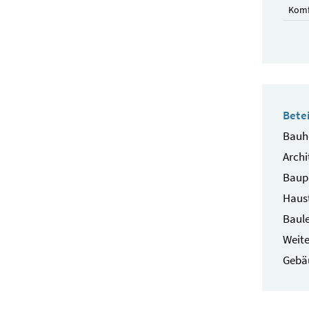
Komf
Betei
Bauhe
Archi
Baup
Haust
Baule
Weite
Gebä