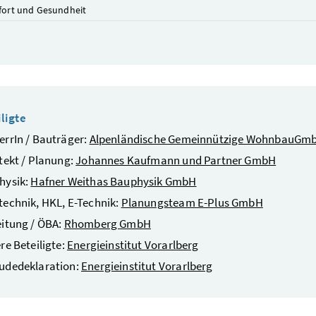
ort und Gesundheit
ligte
rrIn / Bauträger:
Alpenländische Gemeinnützige WohnbauGm
tekt / Planung:
Johannes Kaufmann und Partner GmbH
hysik:
Hafner Weithas Bauphysik GmbH
echnik, HKL, E-Technik:
Planungsteam E-Plus GmbH
itung / ÖBA:
Rhomberg GmbH
re Beteiligte:
Energieinstitut Vorarlberg
udedeklaration:
Energieinstitut Vorarlberg