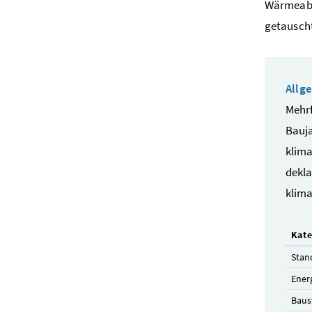
Wärmeabg
getausch
Allg
Mehrf
Bauj
klima
dekla
klima
Kate
Stan
Ener
Baus