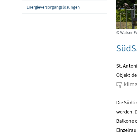
Energieversorgungslösungen
© Walser F
SüdS
St. Anton
Objekt de
klima
Die Südti
werden. D
Balkone o
Einzelrau