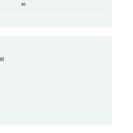
80
bH