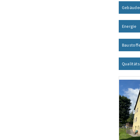
Gebäude
Energie
I
Baustoff
Qualität