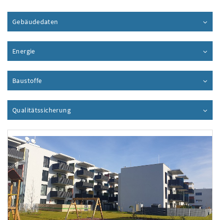
Gebäudedaten
Inhalt aufklappen
Energie
Inhalt aufklappen
Baustoffe
Inhalt aufklappen
Qualitätssicherung
Inhalt aufklappen