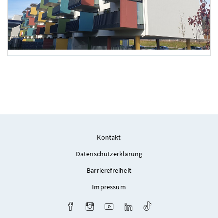
Foto 2: TBI Heinricher
Foto 3: TBI Heinricher
Kontakt
Datenschutzerklärung
Barrierefreiheit
Impressum
Facebook
Instagram
Youtube
LinkedIn
TikTok