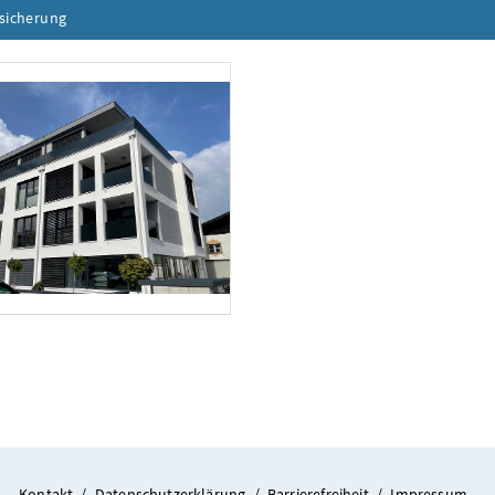
ssicherung
Inhalt aufklappen
itekturbüro rohracher & partner
Kontakt
/
Datenschutzerklärung
/
Barrierefreiheit
/
Impressum