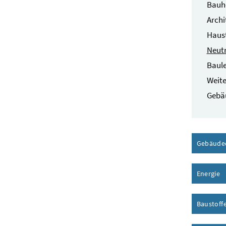
Bauhe
Archi
Haust
Neut
Baule
Weite
Gebäu
Gebäude
Energie
I
Baustoff