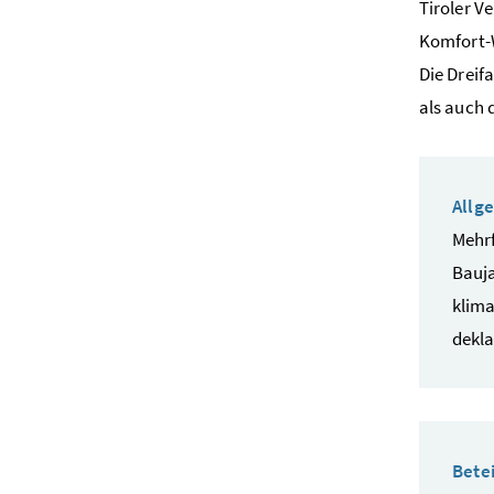
Tiroler V
Komfort-
Die Dreif
als auch 
Allg
Mehrf
Bauj
klima
dekla
Betei