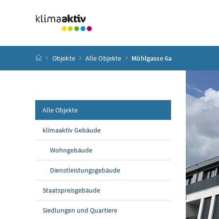
Zum Inhalt
Zum Hauptmenü
Zum Untermenü
Zur Suche
Accesskey
[4]
Accesskey
[1]
Accesskey
[3]
Accesskey
[2]
Startseite
Objekte
Alle Objekte
Mühlgasse 6a
Alle Objekte
klimaaktiv Gebäude
Wohngebäude
Dienstleistungsgebäude
Staatspreisgebäude
Siedlungen und Quartiere