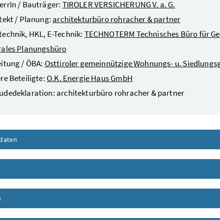
rrIn / Bauträger:
TIROLER VERSICHERUNG V. a. G.
tekt / Planung:
architekturbüro rohracher & partner
echnik, HKL, E-Technik:
TECHNOTERM Technisches Büro für Ge
rales Planungsbüro
itung / ÖBA:
Osttiroler gemeinnützige Wohnungs- u. Siedlungs
re Beteiligte:
O.K. Energie Haus GmbH
dedeklaration: architekturbüro rohracher & partner
daten
Inhalt aufklappen
nhalt aufklappen
e
Inhalt aufklappen