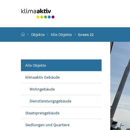
Zum Inhalt
Zum Hauptmenü
Zum Untermenü
Zur Suche
Accesskey
[4]
Accesskey
[1]
Accesskey
[3]
Accesskey
[2]
Startseite
Objekte
Alle Objekte
Green 21
Alle Objekte
klimaaktiv Gebäude
Wohngebäude
Dienstleistungsgebäude
Staatspreisgebäude
Siedlungen und Quartiere