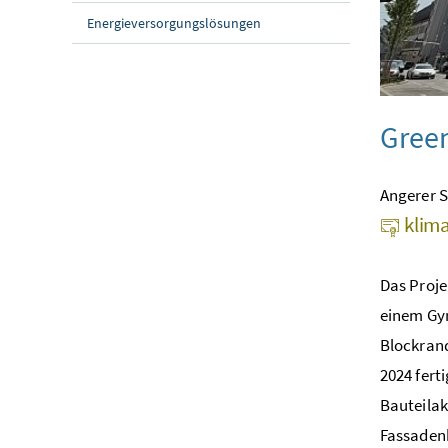
Energieversorgungslösungen
Gree
Angerer S
klima
Das Proje
einem Gym
Blockrand
2024 fert
Bauteilak
Fassadenb