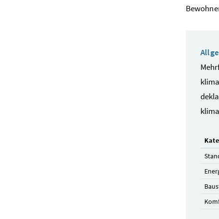
Bewohner
Allg
Mehrf
klima
dekla
klima
Kate
Stan
Ener
Baus
Komf