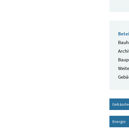
Betei
Bauhe
Archi
Baup
Weite
Gebä
Gebäude
Energie
I