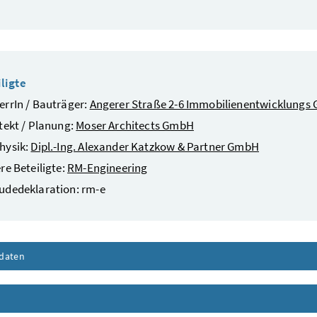
ligte
rrIn / Bauträger:
Angerer Straße 2-6 Immobilienentwicklungs
tekt / Planung:
Moser Architects GmbH
hysik:
Dipl.-Ing. Alexander Katzkow & Partner GmbH
re Beteiligte:
RM-Engineering
udedeklaration: rm-e
daten
Inhalt aufklappen
nhalt aufklappen