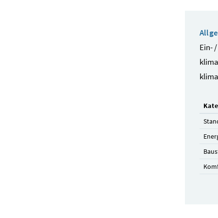
Allg
Ein- 
klima
klima
Kate
Stan
Ener
Baus
Komf