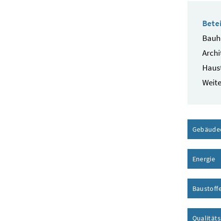
Betei
Bauhe
Archi
Haust
Weite
Gebäude
Energie
I
Baustoff
Qualität