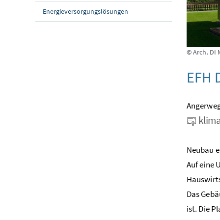
Energieversorgungslösungen
© Arch. DI
EFH D
Angerweg 
klima
Neubau ei
Auf eine 
Hauswirts
Das Gebäu
ist. Die 