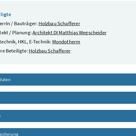
ligte
rrIn / Bauträger:
Holzbau Schafferer
tekt / Planung:
Architekt DI Matthias Wegscheider
echnik, HKL, E-Technik:
Mondotherm
re Beteiligte:
Holzbau Schafferer
daten
Inhalt aufklappen
nhalt aufklappen
e
Inhalt aufklappen
ssicherung
Inhalt aufklappen