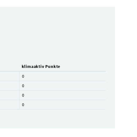
klimaaktiv Punkte
0
0
0
0