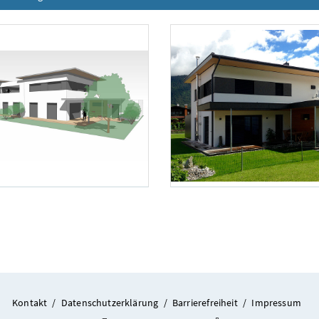
. DI Matthias Wegscheider
Foto 2: Arch. DI Matthias Wegscheider
Kontakt
/
Datenschutzerklärung
/
Barrierefreiheit
/
Impressum