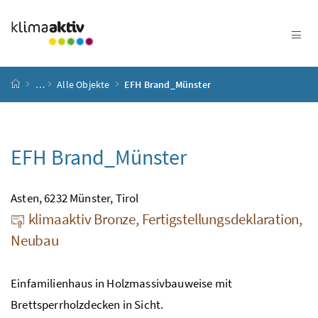
Zum Inhalt
Zum Hauptmenü
Zum Untermenü
Zur Suche
Accesskey
[4]
Accesskey
[1]
Accesskey
[3]
Accesskey
[2]
Startseite
…
Alle Objekte
EFH Brand_Münster
EFH Brand_Münster
Asten, 6232 Münster, Tirol
klimaaktiv Bronze, Fertigstellungsdeklaration,
Neubau
Einfamilienhaus in Holzmassivbauweise mit
Brettsperrholzdecken in Sicht.