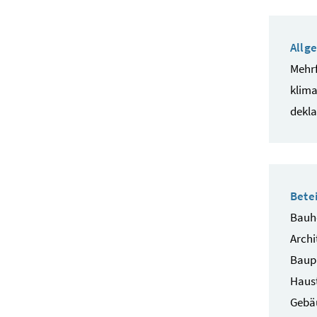
Allg
Mehrf
klima
dekla
Betei
Bauhe
Archi
Baup
Haust
Gebä