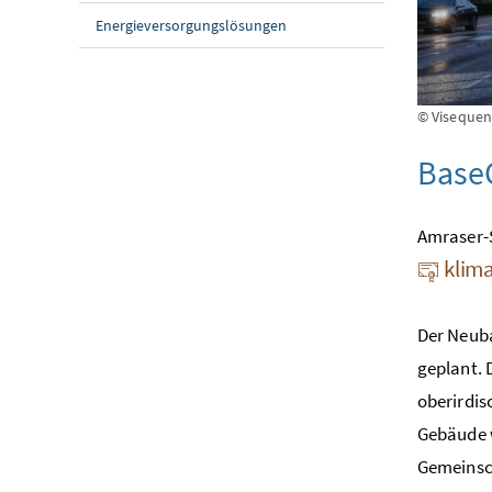
Energieversorgungslösungen
© Visequen
Base
Amraser-S
klima
Der Neuba
geplant. 
oberirdis
Gebäude 
Gemeinsch