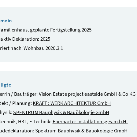
emein
amilienhaus, geplante Fertigstellung 2025
aktiv Deklaration: 2025
riert nach: Wohnbau 2020.3.1
ligte
rrIn / Bauträger:
Vision Estate project eastside GmbH & Co KG
tekt / Planung:
KRAFT : WERK ARCHITEKTUR GmbH
hysik:
SPEKTRUM Bauphysik & Bauökologie GmbH
echnik, HKL, E-Technik:
Eberharter Installationsges.m.b.H.
udedeklaration:
Spektrum Bauphysik & Bauökologie GmbH