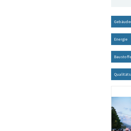
Gebäude
Energie
I
Baustoff
Qualität