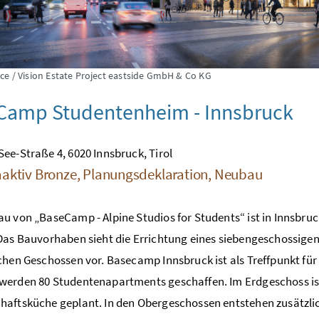
ce / Vision Estate Project eastside GmbH & Co KG
Camp Studentenheim - Innsbruck
ee-Straße 4, 6020 Innsbruck, Tirol
aktiv Bronze, Planungsdeklaration, Neubau
u von „BaseCamp - Alpine Studios for Students“ ist in Innsbru
Das Bauvorhaben sieht die Errichtung eines siebengeschossig
chen Geschossen vor. Basecamp Innsbruck ist als Treffpunkt fü
werden 80 Studentenapartments geschaffen. Im Erdgeschoss is
aftsküche geplant. In den Obergeschossen entstehen zusätzli