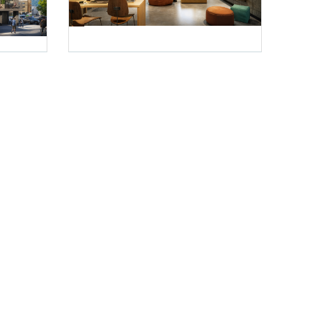
Foto 3: Visequence / Vision Estate Project eastside GmbH & Co KG
ect eastside GmbH & Co KG