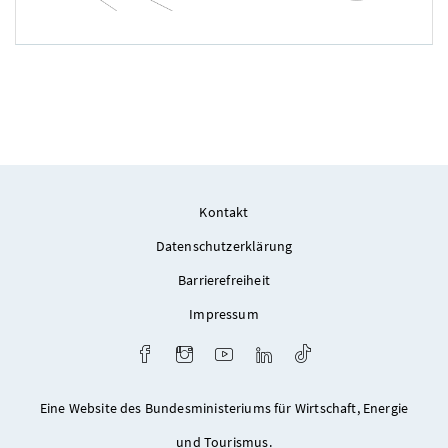
Foto 1: Arch. DI Jürgen Radatz
Kontakt
Datenschutzerklärung
Barrierefreiheit
Impressum
Facebook
Instagram
Youtube
LinkedIn
TikTok
Eine Website des Bundesministeriums für Wirtschaft, Energie
und Tourismus.