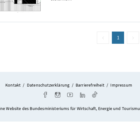
vorige Seite
Seite
1
(aktuell)
n
Kontakt
/
Datenschutzerklärung
/
Barrierefreiheit
/
Impressum
Facebook
Instagram
Youtube
LinkedIn
TikTok
ine Website des Bundesministeriums für Wirtschaft, Energie und Tourismu