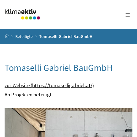
Zum Inhalt
Zum Hauptmenü
Zum Untermenü
Zur Suche
Accesskey
[4]
Accesskey
[1]
Accesskey
[3]
Accesskey
[2]
Startseite
Beteiligte
Tomaselli Gabriel BauGmbH
Tomaselli Gabriel BauGmbH
zur Website (https://tomaselligabriel.at/)
An Projekten beteiligt.