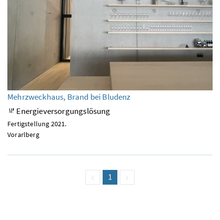
Mehrzweckhaus, Brand bei Bludenz
Energieversorgungslösung
Fertigstellung 2021.
Vorarlberg
vorige Seite
Seite
1
(aktuell)
nächste Seite