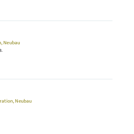
n, Neubau
3.
aration, Neubau