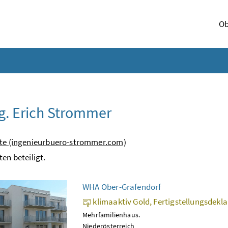
Ob
g. Erich Strommer
ite (ingenieurbuero-strommer.com)
ten beteiligt.
WHA Ober-Grafendorf
klimaaktiv Gold, Fertigstellungsdekl
Mehrfamilienhaus.
Niederösterreich