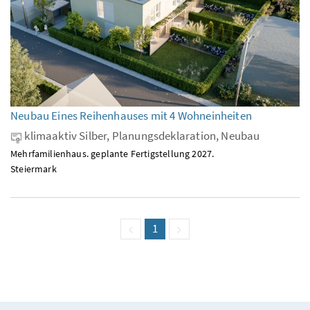
Neubau Eines Reihenhauses mit 4 Wohneinheiten
klimaaktiv Silber, Planungsdeklaration, Neubau
Mehrfamilienhaus. geplante Fertigstellung 2027.
Steiermark
vorige Seite
Seite
1
(aktuell)
nächste Seite