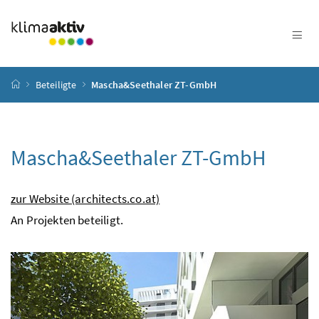
Zum Inhalt
Zum Hauptmenü
Zum Untermenü
Zur Suche
Accesskey
[4]
Accesskey
[1]
Accesskey
[3]
Accesskey
[2]
Startseite
Beteiligte
Mascha&Seethaler ZT-GmbH
Mascha&Seethaler ZT-GmbH
zur Website (architects.co.at)
An Projekten beteiligt.