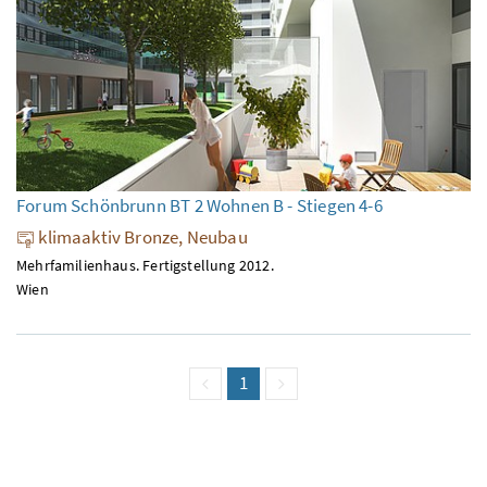
Forum Schönbrunn BT 2 Wohnen B - Stiegen 4-6
klimaaktiv Bronze, Neubau
Mehrfamilienhaus. Fertigstellung 2012.
Wien
vorige Seite
Seite
1
(aktuell)
nächste Seite