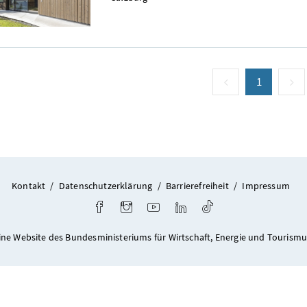
vorige Seite
Seite
1
(aktuell)
n
Kontakt
/
Datenschutzerklärung
/
Barrierefreiheit
/
Impressum
Facebook
Instagram
Youtube
LinkedIn
TikTok
ine Website des Bundesministeriums für Wirtschaft, Energie und Tourismu