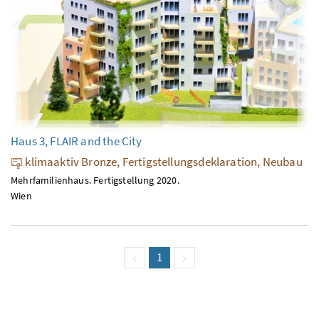
Haus 3, FLAIR and the City
klimaaktiv Bronze, Fertigstellungsdeklaration, Neubau
Mehrfamilienhaus. Fertigstellung 2020.
Wien
vorige Seite
Seite
1
(aktuell)
nächste Seite