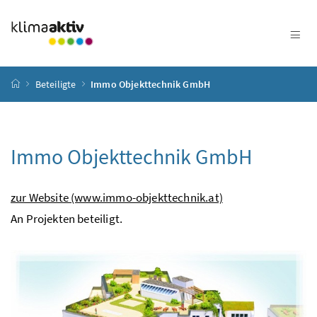
Zum Inhalt
Zum Hauptmenü
Zum Untermenü
Zur Suche
Accesskey
[4]
Accesskey
[1]
Accesskey
[3]
Accesskey
[2]
Startseite
Beteiligte
Immo Objekttechnik GmbH
Immo Objekttechnik GmbH
zur Website (www.immo-objekttechnik.at)
An Projekten beteiligt.