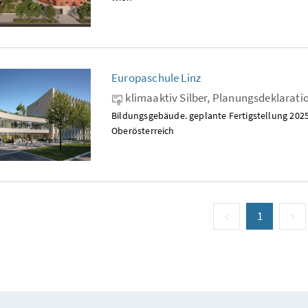
Europaschule Linz
klimaaktiv Silber, Planungsdeklarati
Bildungsgebäude. geplante Fertigstellung 2025
Oberösterreich
vorige Seite
Seite
1
(aktuell)
n