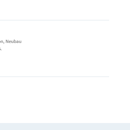
on, Neubau
.
ächste Seite