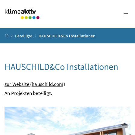
Zum Inhalt
Zum Hauptmenü
Zum Untermenü
Zur Suche
Accesskey
[4]
Accesskey
[1]
Accesskey
[3]
Accesskey
[2]
Startseite
Beteiligte
HAUSCHILD&Co Installationen
HAUSCHILD&Co Installationen
zur Website (hauschild.com)
An Projekten beteiligt.