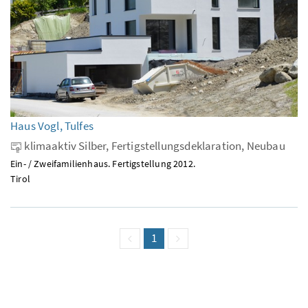
Haus Vogl, Tulfes
klimaaktiv Silber, Fertigstellungsdeklaration, Neubau
Ein- / Zweifamilienhaus. Fertigstellung 2012.
Tirol
vorige Seite
Seite
1
(aktuell)
nächste Seite