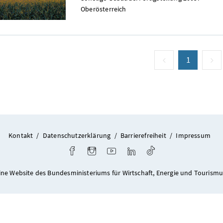
Oberösterreich
vorige Seite
Seite
1
(aktuell)
n
Kontakt
/
Datenschutzerklärung
/
Barrierefreiheit
/
Impressum
Facebook
Instagram
Youtube
LinkedIn
TikTok
ine Website des Bundesministeriums für Wirtschaft, Energie und Tourismu