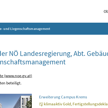
Ob
de- und Liegenschaftsmanagement
er NÖ Landesregierung, Abt. Gebäu
enschaftsmanagement
te (www.noe.gv.at)
ten beteiligt.
Erweiterung Campus Krems
klimaaktiv Gold, Fertigstellungsdekl