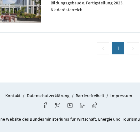
Bildungsgebäude. Fertigstellung 2023.
Niederösterreich
vorige Seite
Seite
1
(aktuell)
n
Kontakt
/
Datenschutzerklärung
/
Barrierefreiheit
/
Impressum
Facebook
Instagram
Youtube
LinkedIn
TikTok
ine Website des Bundesministeriums für Wirtschaft, Energie und Tourismu