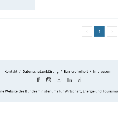
vorige Seite
Seite
1
(aktuell)
n
Kontakt
/
Datenschutzerklärung
/
Barrierefreiheit
/
Impressum
Facebook
Instagram
Youtube
LinkedIn
TikTok
ine Website des Bundesministeriums für Wirtschaft, Energie und Tourismu