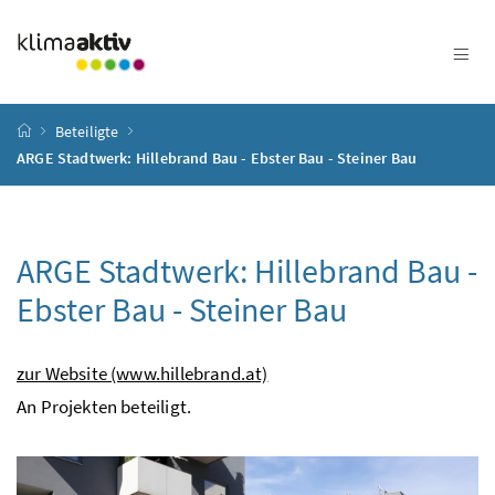
Zum Inhalt
Zum Hauptmenü
Zum Untermenü
Zur Suche
Accesskey
[4]
Accesskey
[1]
Accesskey
[3]
Accesskey
[2]
Startseite
Beteiligte
ARGE Stadtwerk: Hillebrand Bau - Ebster Bau - Steiner Bau
ARGE Stadtwerk: Hillebrand Bau -
Ebster Bau - Steiner Bau
zur Website (www.hillebrand.at)
An Projekten beteiligt.