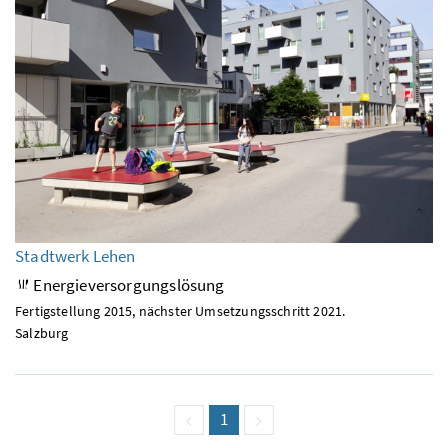
Stadtwerk Lehen
Energieversorgungslösung
Fertigstellung 2015, nächster Umsetzungsschritt 2021.
Salzburg
vorige Seite
Seite
1
(aktuell)
nächste Seite